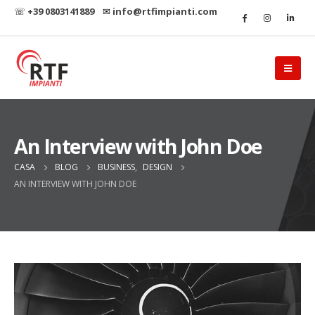
☏
+39 0803141889
✉
info@rtfimpianti.com
An Interview with John Doe
CASA
BLOG
BUSINESS
,
DESIGN
AN INTERVIEW WITH JOHN DOE