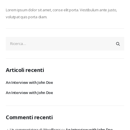
Lorem ipsum dolor sit amet, conse elit porta. Vestibulum ante justo,
volutpat quis porta diam.
Articoli recenti
An Interview with John Doe
An Interview with John Doe
Commenti recenti
An Interview with John Doe
Un commentatore di WordPress
su