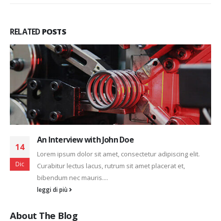
RELATED
POSTS
An Interview with John Doe
14
Lorem ipsum dolor sit amet, consectetur adipiscing elit.
Dic
Curabitur lectus lacus, rutrum sit amet placerat et,
bibendum nec mauris....
leggi di più
About The Blog