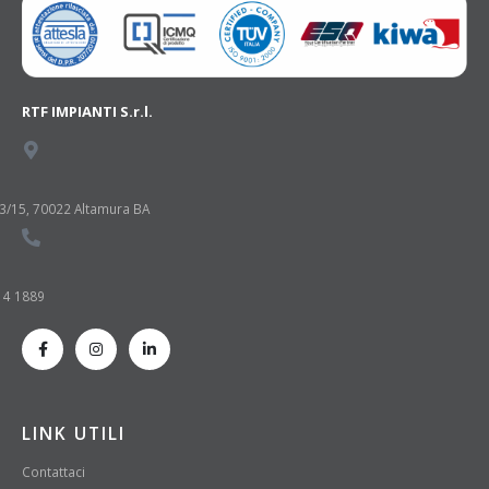
RTF IMPIANTI S.r.l.
13/15, 70022 Altamura BA
314 1889
LINK UTILI
Contattaci