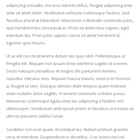
adipiscing convallis, nisi eros lobortis tellus, feugiat adipiscing ante
ante sit amet dolor. Vestibulum vehicula scelerisque facilisis. Sed
faucibus placerat bibendum. Maecenas sollicitudin commodo justo,
quis hendrerit leo consequat ac. Proin sit amet risus sapien, eget
interdum dui. Proin justo sapien, varius sit amet hendrerit id,
egestas quis mauris.
Ut ac elit non mi pharetra dictum nec quis nibh. Pellentesque ut
fringilla elit. Aliquam non ipsum id leo eleifend sagittis id a lorem.
Sociis natoque penatibus et magnis dis parturient montes,
nascetur ridiculus mus. Aliquam massa mauris, viverra et rhoncus
a, feugiat ut sem. Quisque ultricies diam tempus quam molestie
vitae sodales dolor sagittis. Praesent commodo sodales purus.
Maecenas scelerisque ligula vitae leo adipiscing a facilisis nisl
ullamcorper. Vestibulum ante ipsum primis in faucibus orci luctus et
ultrices posuere cubilia Curae;
Curabitur non erat quam, id volutpat leo. Nullam pretium gravida
urna et interdum. Suspendisse in dui tellus. Cras luctus nisl vel